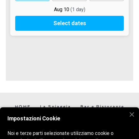
HOME
La Spiaggia
Bar e Ristorante
Contatti
Impostazioni Cookie
Noi e terze parti selezionate utilizziamo cookie o
Veniteci a trovare vi aspettiamo! Siamo aperti tutti i giorni