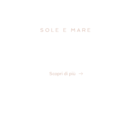
La nostra spiaggia
SOLE E MARE
“Una spiaggia curata e accogliente, dove mare, relax e
buon servizio si incontrano per rendere unica ogni
giornata.”
Scopri di più